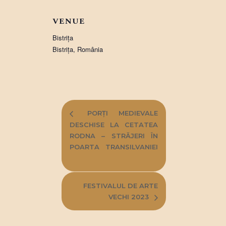
VENUE
Bistriţa
Bistriţa
,
România
PORȚI MEDIEVALE
DESCHISE LA CETATEA
RODNA – STRĂJERI ÎN
POARTA TRANSILVANIEI
FESTIVALUL DE ARTE
VECHI 2023