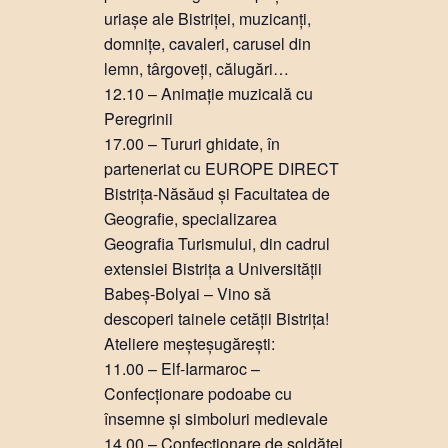
uriașe ale Bistriței, muzicanți,
domnițe, cavaleri, carusel din
lemn, târgoveți, călugări…
12.10 – Animație muzicală cu
Peregrinii
17.00 – Tururi ghidate, în
parteneriat cu EUROPE DIRECT
Bistrița-Năsăud și Facultatea de
Geografie, specializarea
Geografia Turismului, din cadrul
extensiei Bistrița a Universității
Babeș-Bolyai – Vino să
descoperi tainele cetății Bistrița!
Ateliere meșteșugărești:
11.00 – Elf-Iarmaroc –
Confecționare podoabe cu
însemne și simboluri medievale
14.00 – Confecționare de soldăței