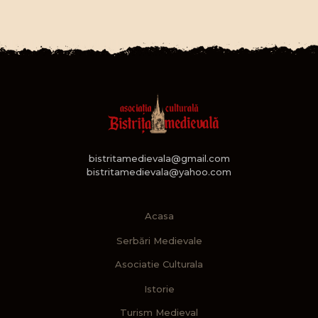
bistritamedievala@gmail.com
bistritamedievala@yahoo.com
Acasa
Serbări Medievale
Asociatie Culturala
Istorie
Turism Medieval