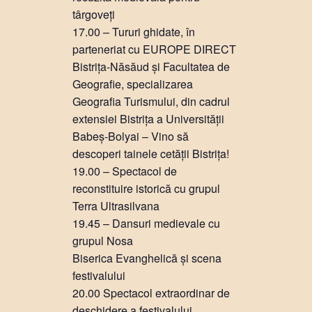
târgoveți
17.00 – Tururi ghidate, în
parteneriat cu EUROPE DIRECT
Bistrița-Năsăud și Facultatea de
Geografie, specializarea
Geografia Turismului, din cadrul
extensiei Bistrița a Universității
Babeș-Bolyai – Vino să
descoperi tainele cetății Bistrița!
19.00 – Spectacol de
reconstituire istorică cu grupul
Terra Ultrasilvana
19.45 – Dansuri medievale cu
grupul Nosa
Biserica Evanghelică și scena
festivalului
20.00 Spectacol extraordinar de
deschidere a festivalului