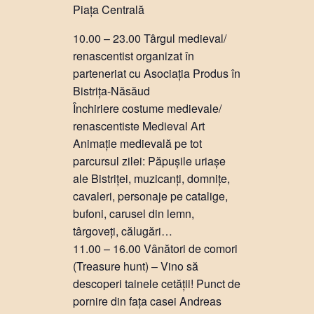
Piața Centrală
10.00 – 23.00 Târgul medieval/
renascentist organizat în
parteneriat cu Asociația Produs în
Bistrița-Năsăud
Închiriere costume medievale/
renascentiste Medieval Art
Animație medievală pe tot
parcursul zilei: Păpușile uriașe
ale Bistriței, muzicanți, domnițe,
cavaleri, personaje pe catalige,
bufoni, carusel din lemn,
târgoveți, călugări…
11.00 – 16.00 Vânători de comori
(Treasure hunt) – Vino să
descoperi tainele cetății! Punct de
pornire din fața casei Andreas