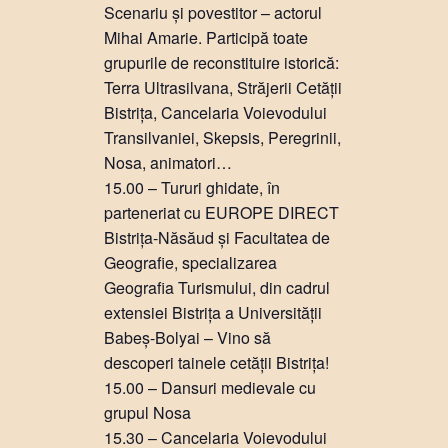
Scenariu și povestitor – actorul
Mihai Amarie. Participă toate
grupurile de reconstituire istorică:
Terra Ultrasilvana, Străjerii Cetății
Bistrița, Cancelaria Voievodului
Transilvaniei, Skepsis, Peregrinii,
Nosa, animatori…
15.00 – Tururi ghidate, în
parteneriat cu EUROPE DIRECT
Bistrița-Năsăud și Facultatea de
Geografie, specializarea
Geografia Turismului, din cadrul
extensiei Bistrița a Universității
Babeș-Bolyai – Vino să
descoperi tainele cetății Bistrița!
15.00 – Dansuri medievale cu
grupul Nosa
15.30 – Cancelaria Voievodului