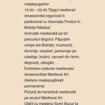
meșteșugarilor
15.00 – 23.00 Târgul medieval/
renascentist organizat în
parteneriat cu Asociația Produs în
Bistrița-Năsăud
Animație medievală pe tot
parcursul târgului: Păpușile
uriașe ale Bistriței, muzicanți,
domnițe, cavaleri, personaje pe
catalige, bufoni, carusel din lemn,
târgoveți, călugări…
Închiriere costume medievale/
renascentiste Medieval Art
Ateliere meșteșugărești
permanente:
Pictură de heraldică medievală
pe scuturi Medieval Art
Olărit cu meșterul Sorin Bucur la