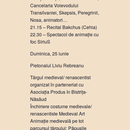
Cancelaria Voievodului
Transilvaniei, Skepsis, Peregrinii,
Nosa, animatori…
21.15 – Recital Bakchus (Cehia)
22.30 – Spectacol de animație cu
foc SiriuS
Duminica, 25 iunie
Pietonalul Liviu Rebreanu
Târgul medieval/ renascentist
organizat în parteneriat cu
Asociația Produs în Bistrița-
Năsăud
Închiriere costume medievale/
renascentiste Medieval Art
Animație medievală pe tot
parcursul târgului: Păpușile