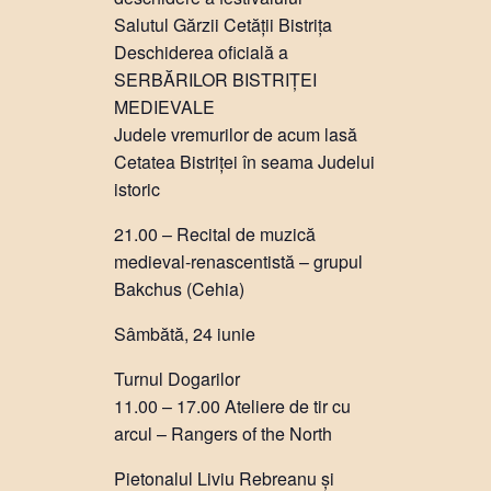
Salutul Gărzii Cetății Bistrița
Deschiderea oficială a
SERBĂRILOR BISTRIȚEI
MEDIEVALE
Judele vremurilor de acum lasă
Cetatea Bistriței în seama Judelui
istoric
21.00 – Recital de muzică
medieval-renascentistă – grupul
Bakchus (Cehia)
Sâmbătă, 24 iunie
Turnul Dogarilor
11.00 – 17.00 Ateliere de tir cu
arcul – Rangers of the North
Pietonalul Liviu Rebreanu și