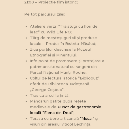
21:00 – Proiecție film istoric;
Pe tot parcursul zilei:
Ateliere verzi ”Trăistuța cu flori de
leac” cu Wild Life RO;
Târg de meșteșuguri vii și produse
locale – Produs în Bistrița-Năsăud;
Ziua porților deschise la Muzeul
Etnografiei și Mineritului;
Info point de promovare și protejare a
patrimoniului natural cu rangerii din
Parcul Național Munții Rodnei;
Colțul de lectură istorică ”Bibliobuz”
oferit de Biblioteca Județeană
„George Coșbuc”;
Tras cu arcul la țintă;
Mâncăruri gătite după rețete
medievale de
Punct de gastronomie
locală ”Elena din Deal”
;
Terasa cu bere artizanală
“Musai”
și
vinuri din arealul viticol Lechința.