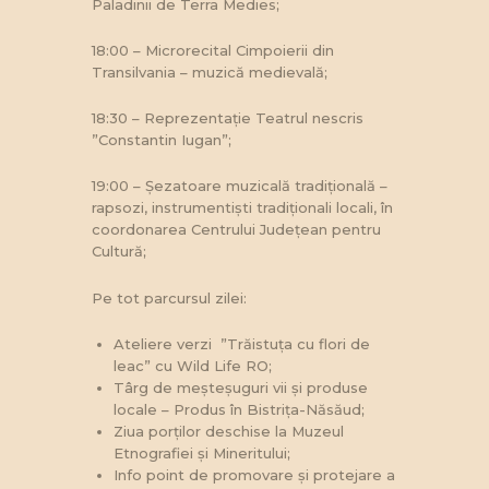
Paladinii de Terra Medies;
18:00 – Microrecital Cimpoierii din
Transilvania – muzică medievală;
18:30 – Reprezentație Teatrul nescris
”Constantin Iugan”;
19:00 – Șezatoare muzicală tradițională –
rapsozi, instrumentiști tradiționali locali, în
coordonarea Centrului Județean pentru
Cultură;
Pe tot parcursul zilei:
Ateliere verzi ”Trăistuța cu flori de
leac” cu Wild Life RO;
Târg de meșteșuguri vii și produse
locale – Produs în Bistrița-Năsăud;
Ziua porților deschise la Muzeul
Etnografiei și Mineritului;
Info point de promovare și protejare a