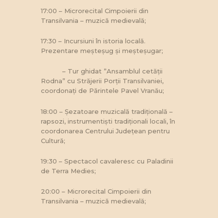
17:00 – Microrecital Cimpoierii din
Transilvania – muzică medievală;
17:30 – Incursiuni în istoria locală.
Prezentare meșteșug și meșteșugar;
– Tur ghidat ”Ansamblul cetății
Rodna” cu Străjerii Porții Transilvaniei,
coordonați de Părintele Pavel Vranău;
18:00 – Șezatoare muzicală tradițională –
rapsozi, instrumentiști tradiționali locali, în
coordonarea Centrului Județean pentru
Cultură;
19:30 – Spectacol cavaleresc cu Paladinii
de Terra Medies;
20:00 – Microrecital Cimpoierii din
Transilvania – muzică medievală;