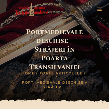
Porți medievale
ACASĂ
deschise –
EVENIMENTE
ASOCIAȚIE
Străjeri în
CULTURALĂ
Poarta
ISTORIE
Transilvaniei
TURISM MEDIEVAL
HOME
TOATE ARTICOLELE
NOUTĂȚI
...
CONTACT
PORȚI MEDIEVALE DESCHISE –
STRĂJERI...