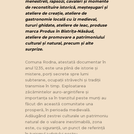
menestreli, rapsozi, cavaleri și momente
de reconstituire istorică, meșteșugari și
ateliere de creație, ateliere de
gastronomie locală cu iz medieval,
tururi ghidate, ateliere de leac, produse
marca Produs în Bistrița-Năsăud,
ateliere de promovare a patrimoniului
cultural și natural, precum
și alte
surprize.
Comuna Rodna, atestată documentar în
anul 1235, este una plină de istorie și
mistere, porți secrete spre lumi
subterane, ocupații străvechi și tradiții
transmise în timp. Exploatarea
zăcămintelor auro-argintifere și
importanța sa în tranzitul peste munți au
făcut din această comunitate una
prosperă, în perioada medievală.
Adăugând zestrei culturale un patrimoniu
natural de o valoare inestimabilă, zona
este, cu siguranță, un punct de referință
în turismul județului nostru.