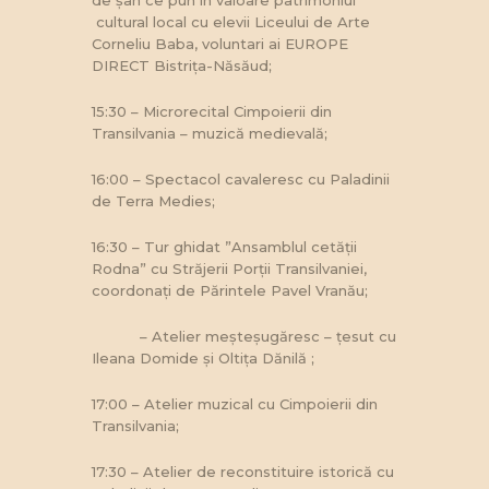
cultural local cu elevii Liceului de Arte
Corneliu Baba, voluntari ai EUROPE
DIRECT Bistrița-Năsăud;
15:30 – Microrecital Cimpoierii din
Transilvania – muzică medievală;
16:00 – Spectacol cavaleresc cu Paladinii
de Terra Medies;
16:30 – Tur ghidat ”Ansamblul cetății
Rodna” cu Străjerii Porții Transilvaniei,
coordonați de Părintele Pavel Vranău;
– Atelier meșteșugăresc – țesut cu
Ileana Domide și Oltița Dănilă ;
17:00 – Atelier muzical cu Cimpoierii din
Transilvania;
17:30 – Atelier de reconstituire istorică cu