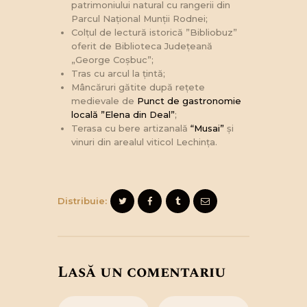
patrimoniului natural cu rangerii din
Parcul Național Munții Rodnei;
Colțul de lectură istorică ”Bibliobuz”
oferit de Biblioteca Județeană
„George Coșbuc”;
Tras cu arcul la țintă;
Mâncăruri gătite după rețete
medievale de
Punct de gastronomie
locală ”Elena din Deal”
;
Terasa cu bere artizanală
“Musai”
și
vinuri din arealul viticol Lechința.
Distribuie:
Lasă un comentariu