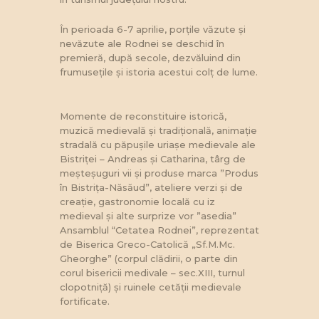
În perioada 6-7 aprilie, porțile văzute și
nevăzute ale Rodnei se deschid în
premieră, după secole, dezvăluind din
frumusețile și istoria acestui colț de lume.
Momente de reconstituire istorică,
muzică medievală și tradițională, animație
stradală cu păpușile uriașe medievale ale
Bistriței – Andreas și Catharina, târg de
meșteșuguri vii și produse marca ”Produs
în Bistrița-Năsăud”, ateliere verzi și de
creație, gastronomie locală cu iz
medieval și alte surprize vor ”asedia”
Ansamblul “Cetatea Rodnei”, reprezentat
de Biserica Greco-Catolică „Sf.M.Mc.
Gheorghe” (corpul clădirii, o parte din
corul bisericii medivale – sec.XIII, turnul
clopotniță) și ruinele cetății medievale
fortificate.