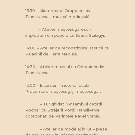
13:30 – Microrecital Cimpoierii din
Transilvania – muzică medievală;
– Atelier meșteșugăresc –
împletituri din papură cu Ileana Szilagyi;
14:00 – Atelier de reconstituire istorică cu
Paladinii de Terra Medies;
14:30 – Atelier muzical cu Cimpoierii din
Transilvania;
15:00 – Incursiuni în istoria locală.
Prezentare meșteșug și meșteșugar;
– Tur ghidat ”Ansamblul cetății
Rodna” cu Străjerii Porții Transilvaniei,
coordonați de Părintele Pavel Vranău;
– Atelier de modelaj în lut – piese
de șah ce pun în valoare patrimoniul