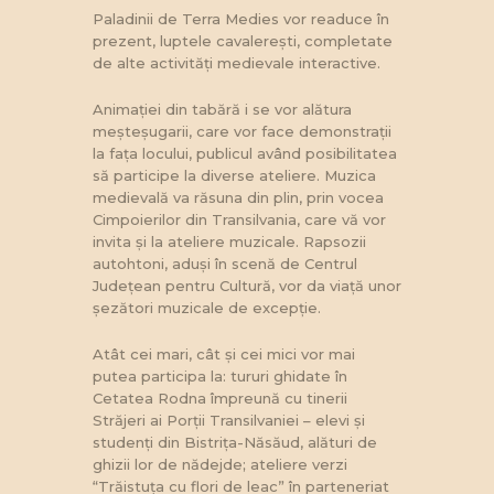
Paladinii de Terra Medies vor readuce în
prezent, luptele cavalerești, completate
de alte activități medievale interactive.
Animației din tabără i se vor alătura
meșteșugarii, care vor face demonstrații
la fața locului, publicul având posibilitatea
să participe la diverse ateliere. Muzica
medievală va răsuna din plin, prin vocea
Cimpoierilor din Transilvania, care vă vor
invita și la ateliere muzicale. Rapsozii
autohtoni, aduși în scenă de Centrul
Județean pentru Cultură, vor da viață unor
șezători muzicale de excepție.
Atât cei mari, cât și cei mici vor mai
putea participa la: tururi ghidate în
Cetatea Rodna împreună cu tinerii
Străjeri ai Porții Transilvaniei – elevi și
studenți din Bistrița-Năsăud, alături de
ghizii lor de nădejde; ateliere verzi
“Trăistuța cu flori de leac” în parteneriat