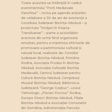
Toate acestea se întâmplă în cadrul
evenimentului ”Porți Medievale
Deschise” – inclus pe agenda acțiunilor
de celebrare a 30 de ani de existență a
Consiliului Județean Bistrița-Năsăud – și
proiectului ”Străjeri în Poarta
Transilvaniei” – parte a activităților
acestuia din urmă fiind organizate
simultan, pentru a maximiza eforturile de
promovare a patrimoniului cultural și
natural local, realizate de: Consiliul
Județean Bistrița-Năsăud, Primăria
Rodna, Asociația Produs în Bistrița-
Năsăud, Asociația Culturală Bistrița
Medievală, Centrul Județean pentru
Cultură Bistrița-Năsăud, Complexul
Muzeal Bistrița-Năsăud, Biblioteca
Județeană ”George Coșbuc”, Liceul
Tehnologic „Florian Porcius” Rodna,
Europe Direct Bistrița-Năsăud, Filiala
Bistrița-Năsăud a Asociației Comunelor
din România, Administrația Parcului