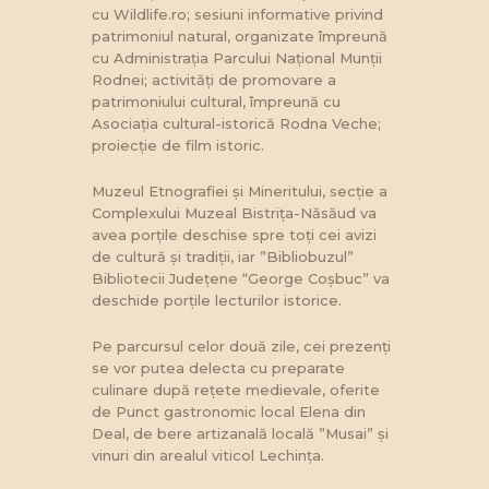
cu Wildlife.ro; sesiuni informative privind
patrimoniul natural, organizate împreună
cu Administrația Parcului Național Munții
Rodnei; activități de promovare a
patrimoniului cultural, împreună cu
Asociația cultural-istorică Rodna Veche;
proiecție de film istoric.
Muzeul Etnografiei și Mineritului, secție a
Complexului Muzeal Bistrița-Năsăud va
avea porțile deschise spre toți cei avizi
de cultură și tradiții, iar ”Bibliobuzul”
Bibliotecii Județene “George Coșbuc” va
deschide porțile lecturilor istorice.
Pe parcursul celor două zile, cei prezenți
se vor putea delecta cu preparate
culinare după rețete medievale, oferite
de Punct gastronomic local Elena din
Deal, de bere artizanală locală ”Musai” și
vinuri din arealul viticol Lechința.