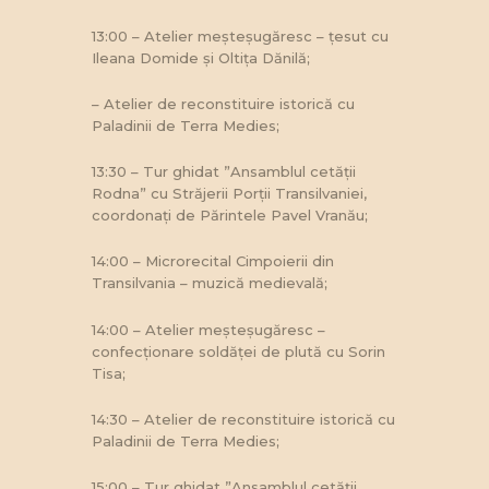
13:00 – Atelier meșteșugăresc – țesut cu
Ileana Domide și Oltița Dănilă;
– Atelier de reconstituire istorică cu
Paladinii de Terra Medies;
13:30 – Tur ghidat ”Ansamblul cetății
Rodna” cu Străjerii Porții Transilvaniei,
coordonați de Părintele Pavel Vranău;
14:00 – Microrecital Cimpoierii din
Transilvania – muzică medievală;
14:00 – Atelier meșteșugăresc –
confecționare soldăței de plută cu Sorin
Tisa;
14:30 – Atelier de reconstituire istorică cu
Paladinii de Terra Medies;
15:00 – Tur ghidat ”Ansamblul cetății